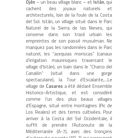
Ojén
– un beau village blanc – et
Istán
, qui
cachent des joyaux naturels et
architecturels, loin de la foule de la Costa
del Sol. Istán, un village situé dans le Parc
Naturel de la Sierra de las Nieves, qui
conserve dans son tracé urbain les
empreintes de son passé musulman. Ne
manquez pas les randonnées dans le Parc
naturel, les “acequias moriscas” (canaux
d’irrigation mauresques traversant le
village d’Istán), un bain dans le “Charco del
Canalón” (situé dans une gorge
spectaculaire), la Tour d’Escalante,…Le
village de
Casares
a été déclaré Ensemble
Historico-Artistique, et est considéré
comme l’un des plus beaux villages
d’Espagne, situé entre montagnes (Pic de
Los Reales) et des terres cultivées. Pour
arriver à la Costa del Sol Occidentale, il
suffit de prendre l’Autoroute de la
Méditerranée (A-7), avec des tronçons
d’autoroute payante (AP-7) qui parcourent