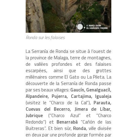
Ronda sur les falaises
La Serranía de Ronda se situe à l’ouest de
la province de Malaga, terre de montagnes,
de vallées profondes et des falaises
escarpées, ainsi que des grottes
millénaires comme El Gato ou La Pileta. La
découverte de la Serranía de Ronda passe
par ses beaux villages:
Gaucín, Genalguacíl,
Alpandeire, Pujerra, Cartajima, Igualeja
(visitez le “Charco de la Cal”),
Parauta,
Cuevas del Becerro, Jimera de Líbar,
Jubrique
(“Charco Azul” et “Charco
Redondo”) et
Benarrabá
“Cañón de las
Buitreras”. Et bien sûr,
Ronda
, ville divisée
en deux par une profonde gorge formée par