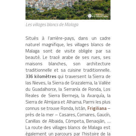
Les villages blancs de Malaga
Situés à l’arrière-pays, dans un cadre
naturel magnifique, les villages blancs de
Malaga sont de visite obligée par sa
beauté. Le tracé arabe de ses rues, ses
maisons blanches, son architecture
traditionnelle et sa cuisine traditionnelle.
336 kilomètres
qui traversent la Sierra de
las Nieves, la Sierra de Grazalema, la Vallée
du Guadalhorce, la Serranía de Ronda, Los
Reales de Sierra Bermeja, la Axarquía, la
Sierra de Almijara et Alhama. Parmi les plus
connus se trouve Ronda, Istán,
Frigiliana
–
près de la mer – Casares, Comares, Gaucín,
Canillas de Albaida, Cómpeta, Benaoján, …
La route des villages blancs de Malaga est
également un parcours par l’histoire de la