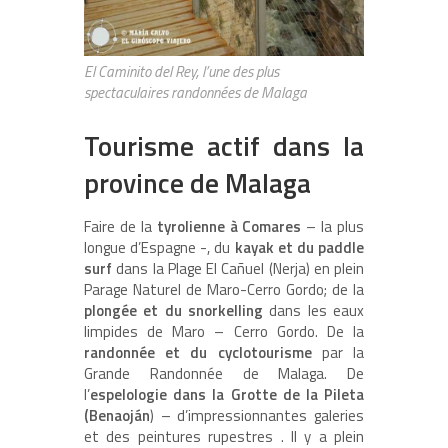
El Caminito del Rey, l’une des plus
spectaculaires randonnées de Malaga
Tourisme actif dans la
province de Malaga
Faire de la
tyrolienne à Comares
– la plus
longue d’Espagne -, du
kayak et du paddle
surf
dans la Plage El Cañuel (Nerja) en plein
Parage Naturel de Maro-Cerro Gordo; de la
plongée et du snorkelling
dans les eaux
limpides de Maro – Cerro Gordo. De la
randonnée et du cyclotourisme
par la
Grande Randonnée de Malaga. De
l’
espelologie dans la Grotte de la Pileta
(Benaoján
) – d’impressionnantes galeries
et des peintures rupestres . Il y a plein