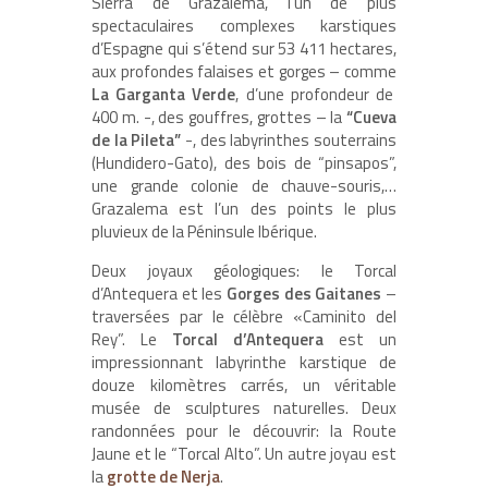
Sierra de Grazalema, l’un de plus
spectaculaires complexes karstiques
d’Espagne qui s’étend sur 53 411 hectares,
aux profondes falaises et gorges – comme
La Garganta Verde
, d’une profondeur de
400 m. -, des gouffres, grottes – la
“Cueva
de la Pileta”
-, des labyrinthes souterrains
(Hundidero-Gato), des bois de “pinsapos”,
une grande colonie de chauve-souris,…
Grazalema est l’un des points le plus
pluvieux de la Péninsule Ibérique.
Deux joyaux géologiques: le Torcal
d’Antequera et les
Gorges des Gaitanes
–
traversées par le célèbre «Caminito del
Rey”. Le
Torcal d’Antequera
est un
impressionnant labyrinthe karstique de
douze kilomètres carrés, un véritable
musée de sculptures naturelles. Deux
randonnées pour le découvrir: la Route
Jaune et le “Torcal Alto”. Un autre joyau est
la
grotte de Nerja
.