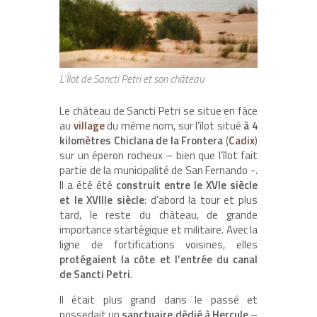
L’Îlot de Sancti Petri et son château
Le château de Sancti Petri se situe en fâce
au
village
du même nom, sur l’îlot situé
à 4
kilomètres Chiclana de la Frontera
(
Cadix
)
sur un éperon rocheux – bien que l’îlot fait
partie de la municipalité de San Fernando -.
Il a été été
construit entre le XVIe siècle
et le XVIIIe siècle
: d’abord la tour et plus
tard, le reste du château, de grande
importance startégique et militaire. Avec la
ligne de fortifications voisines, elles
protégaient la côte et l’entrée du canal
de Sancti Petri
.
Il était plus grand dans le passé et
possedait un
sanctuaire dédié à Hercule
–