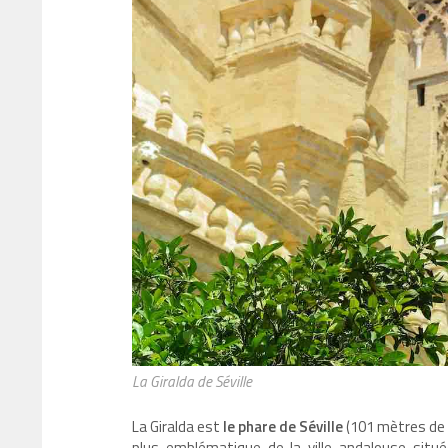
La Giralda de Séville
La Giralda est
le phare de Séville
(101 mètres de h
plus emblématique de la ville andalouse situé