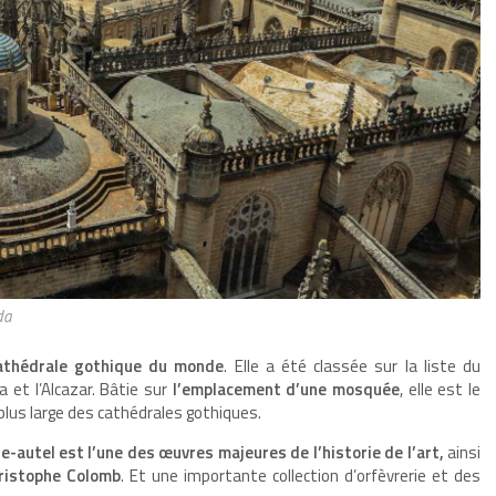
da
cathédrale gothique du monde
. Elle a été classée sur la liste du
 et l’Alcazar. Bâtie sur
l’emplacement d’une mosquée
, elle est le
a plus large des cathédrales gothiques.
e-autel est l’une des œuvres majeures de l’historie de l’art,
ainsi
ristophe Colomb
. Et une importante collection d’orfèvrerie et des